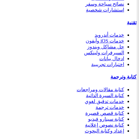
نصائح سياحة وسفر
استشارات شخصية
تقنية
خدمات أندرويد
خدمات iOS وآيفون
حل مشاكل ويندوز
السيرفرات ولينكس
ادخال بيانات
اختبارات تجريبية
كتابة وترجمة
كتابة مقالات ومراجعات
كتابة السيرة الذاتية
خدمات تدقيق لغوي
خدمات ترجمة
كتابة قصص قصيرة
كتابة سينارو فيديو
كتابة نصوص إعلانية
إعداد وكتابة البحوث