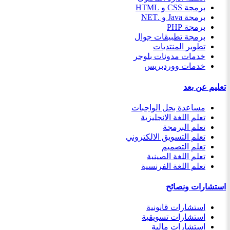
برمجة CSS و HTML
برمجة Java و .NET
برمجة PHP
برمجة تطبيقات جوال
تطوير المنتديات
خدمات مدونات بلوجر
خدمات ووردبريس
تعليم عن بعد
مساعدة بحل الواجبات
تعلم اللغة الانجليزية
تعلم البرمجة
تعلم التسويق الالكتروني
تعلم التصميم
تعلم اللغة الصينية
تعلم اللغة الفرنسية
استشارات ونصائح
استشارات قانونية
استشارات تسويقية
استشارات مالية