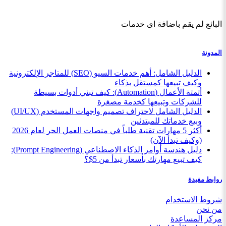
البائع لم يقم باضافة اى خدمات
المدونة
الدليل الشامل: أهم خدمات السيو (SEO) للمتاجر الإلكترونية
وكيف تبيعها كمستقل بذكاء
أتمتة الأعمال (Automation): كيف تبني أدوات بسيطة
للشركات وتبيعها كخدمة مصغرة
الدليل الشامل لاحتراف تصميم واجهات المستخدم (UI/UX)
وبيع خدماتك للمبتدئين
أكثر 5 مهارات تقنية طلباً في منصات العمل الحر لعام 2026
(وكيف تبدأ الآن)
دليل هندسة أوامر الذكاء الاصطناعي (Prompt Engineering):
كيف تبيع مهارتك بأسعار تبدأ من 5$؟
روابط مفيدة
شروط الاستخدام
من نحن
مركز المساعدة