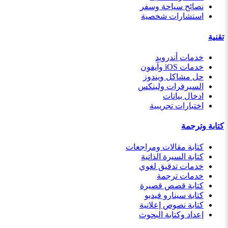
نصائح سياحة وسفر
استشارات شخصية
تقنية
خدمات أندرويد
خدمات iOS وآيفون
حل مشاكل ويندوز
السيرفرات ولينكس
ادخال بيانات
اختبارات تجريبية
كتابة وترجمة
كتابة مقالات ومراجعات
كتابة السيرة الذاتية
خدمات تدقيق لغوي
خدمات ترجمة
كتابة قصص قصيرة
كتابة سينارو فيديو
كتابة نصوص إعلانية
إعداد وكتابة البحوث