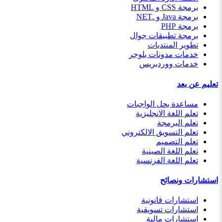
برمجة CSS و HTML
برمجة Java و .NET
برمجة PHP
برمجة تطبيقات جوال
تطوير المنتديات
خدمات مدونات بلوجر
خدمات ووردبريس
تعليم عن بعد
مساعدة بحل الواجبات
تعلم اللغة الانجليزية
تعلم البرمجة
تعلم التسويق الالكتروني
تعلم التصميم
تعلم اللغة الصينية
تعلم اللغة الفرنسية
استشارات ونصائح
استشارات قانونية
استشارات تسويقية
استشارات مالية