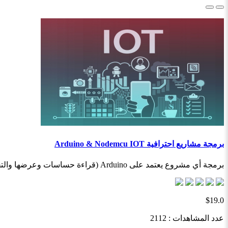
برمجة مشاريع احترافية Arduino & Nodemcu IOT
برمجة أي مشروع يعتمد على Arduino (قراءة حساسات وعرضها والتحكم بمحركات واضاءة ...الخ) برمجة اي مشروع..
$19.0
عدد المشاهدات : 2112