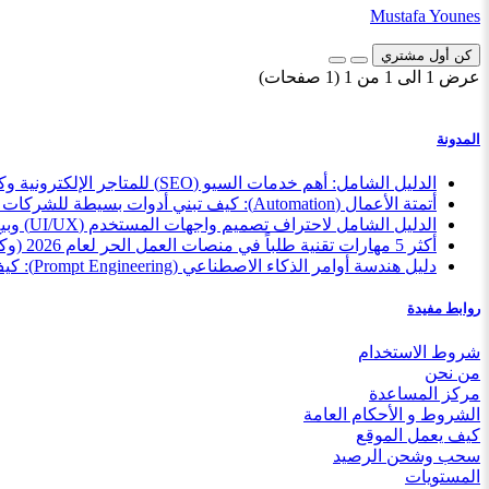
Mustafa Younes
كن أول مشتري
عرض 1 الى 1 من 1 (1 صفحات)
المدونة
الدليل الشامل: أهم خدمات السيو (SEO) للمتاجر الإلكترونية وكيف تبيعها كمستقل بذكاء
أتمتة الأعمال (Automation): كيف تبني أدوات بسيطة للشركات وتبيعها كخدمة مصغرة
الدليل الشامل لاحتراف تصميم واجهات المستخدم (UI/UX) وبيع خدماتك للمبتدئين
أكثر 5 مهارات تقنية طلباً في منصات العمل الحر لعام 2026 (وكيف تبدأ الآن)
دليل هندسة أوامر الذكاء الاصطناعي (Prompt Engineering): كيف تبيع مهارتك بأسعار تبدأ من 5$؟
روابط مفيدة
شروط الاستخدام
من نحن
مركز المساعدة
الشروط و الأحكام العامة
كيف يعمل الموقع
سحب وشحن الرصيد
المستويات