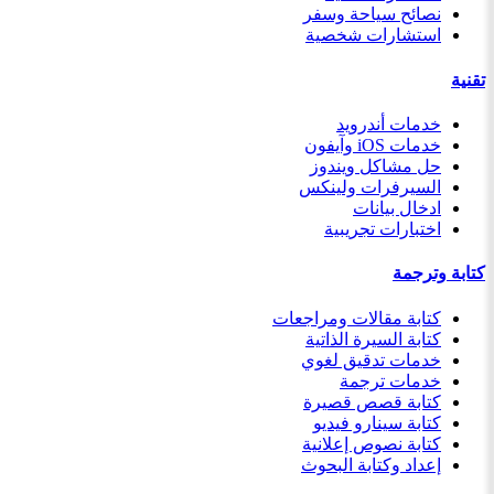
نصائح سياحة وسفر
استشارات شخصية
تقنية
خدمات أندرويد
خدمات iOS وآيفون
حل مشاكل ويندوز
السيرفرات ولينكس
ادخال بيانات
اختبارات تجريبية
كتابة وترجمة
كتابة مقالات ومراجعات
كتابة السيرة الذاتية
خدمات تدقيق لغوي
خدمات ترجمة
كتابة قصص قصيرة
كتابة سينارو فيديو
كتابة نصوص إعلانية
إعداد وكتابة البحوث