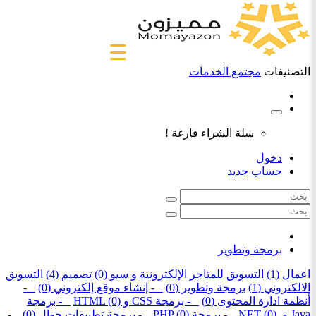
☰
التصنيفات
مجتمع الخدمات
سلة الشراء فارغة !
دخول
حساب جديد
برمجة وتطوير
اعمال (1)
التسويق للمتاجر الإلكترونية و سيو (0)
تصميم (4)
التسويق
الالكتروني (1)
برمجة وتطوير (0)
- إنشاء موقع إلكتروني (0)
-
أنظمة ادارة المحتوى (0)
- برمجة CSS و HTML (0)
- برمجة
Java و .NET (0)
- برمجة PHP (0)
- برمجة تطبيقات جوال (0)
-