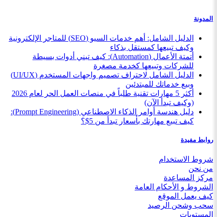
المدونة
الدليل الشامل: أهم خدمات السيو (SEO) للمتاجر الإلكترونية
وكيف تبيعها كمستقل بذكاء
أتمتة الأعمال (Automation): كيف تبني أدوات بسيطة
للشركات وتبيعها كخدمة مصغرة
الدليل الشامل لاحتراف تصميم واجهات المستخدم (UI/UX)
وبيع خدماتك للمبتدئين
أكثر 5 مهارات تقنية طلباً في منصات العمل الحر لعام 2026
(وكيف تبدأ الآن)
دليل هندسة أوامر الذكاء الاصطناعي (Prompt Engineering):
كيف تبيع مهارتك بأسعار تبدأ من 5$؟
روابط مفيدة
شروط الاستخدام
من نحن
مركز المساعدة
الشروط و الأحكام العامة
كيف يعمل الموقع
سحب وشحن الرصيد
المستويات