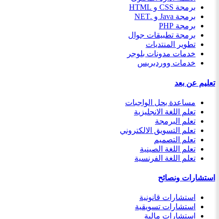
برمجة CSS و HTML
برمجة Java و .NET
برمجة PHP
برمجة تطبيقات جوال
تطوير المنتديات
خدمات مدونات بلوجر
خدمات ووردبريس
تعليم عن بعد
مساعدة بحل الواجبات
تعلم اللغة الانجليزية
تعلم البرمجة
تعلم التسويق الالكتروني
تعلم التصميم
تعلم اللغة الصينية
تعلم اللغة الفرنسية
استشارات ونصائح
استشارات قانونية
استشارات تسويقية
استشارات مالية