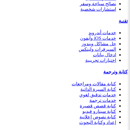
نصائح سياحة وسفر
استشارات شخصية
تقنية
خدمات أندرويد
خدمات iOS وآيفون
حل مشاكل ويندوز
السيرفرات ولينكس
ادخال بيانات
اختبارات تجريبية
كتابة وترجمة
كتابة مقالات ومراجعات
كتابة السيرة الذاتية
خدمات تدقيق لغوي
خدمات ترجمة
كتابة قصص قصيرة
كتابة سينارو فيديو
كتابة نصوص إعلانية
إعداد وكتابة البحوث