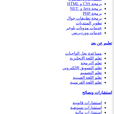
برمجة CSS و HTML
برمجة Java و .NET
برمجة PHP
برمجة تطبيقات جوال
تطوير المنتديات
خدمات مدونات بلوجر
خدمات ووردبريس
تعليم عن بعد
مساعدة بحل الواجبات
تعلم اللغة الانجليزية
تعلم البرمجة
تعلم التسويق الالكتروني
تعلم التصميم
تعلم اللغة الصينية
تعلم اللغة الفرنسية
استشارات ونصائح
استشارات قانونية
استشارات تسويقية
استشارات مالية