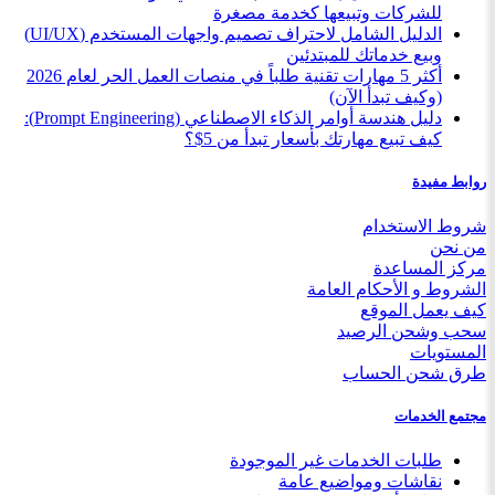
للشركات وتبيعها كخدمة مصغرة
الدليل الشامل لاحتراف تصميم واجهات المستخدم (UI/UX)
وبيع خدماتك للمبتدئين
أكثر 5 مهارات تقنية طلباً في منصات العمل الحر لعام 2026
(وكيف تبدأ الآن)
دليل هندسة أوامر الذكاء الاصطناعي (Prompt Engineering):
كيف تبيع مهارتك بأسعار تبدأ من 5$؟
روابط مفيدة
شروط الاستخدام
من نحن
مركز المساعدة
الشروط و الأحكام العامة
كيف يعمل الموقع
سحب وشحن الرصيد
المستويات
طرق شحن الحساب
مجتمع الخدمات
طلبات الخدمات غير الموجودة
نقاشات ومواضيع عامة