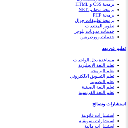
برمجة CSS و HTML
برمجة Java و .NET
برمجة PHP
برمجة تطبيقات جوال
تطوير المنتديات
خدمات مدونات بلوجر
خدمات ووردبريس
تعليم عن بعد
مساعدة بحل الواجبات
تعلم اللغة الانجليزية
تعلم البرمجة
تعلم التسويق الالكتروني
تعلم التصميم
تعلم اللغة الصينية
تعلم اللغة الفرنسية
استشارات ونصائح
استشارات قانونية
استشارات تسويقية
استشارات مالية