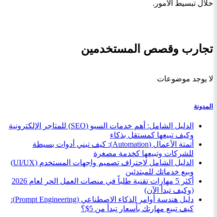
خلال تبسيط الأمور.
تجارب وقصص المستخدمين
لا يوجد موضوعات
المدونة
الدليل الشامل: أهم خدمات السيو (SEO) للمتاجر الإلكترونية
وكيف تبيعها كمستقل بذكاء
أتمتة الأعمال (Automation): كيف تبني أدوات بسيطة
للشركات وتبيعها كخدمة مصغرة
الدليل الشامل لاحتراف تصميم واجهات المستخدم (UI/UX)
وبيع خدماتك للمبتدئين
أكثر 5 مهارات تقنية طلباً في منصات العمل الحر لعام 2026
(وكيف تبدأ الآن)
دليل هندسة أوامر الذكاء الاصطناعي (Prompt Engineering):
كيف تبيع مهارتك بأسعار تبدأ من 5$؟