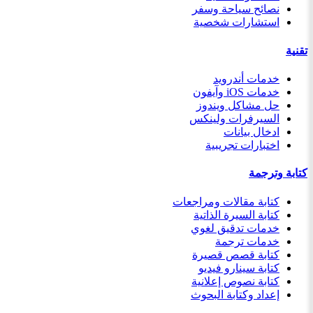
نصائح سياحة وسفر
استشارات شخصية
تقنية
خدمات أندرويد
خدمات iOS وآيفون
حل مشاكل ويندوز
السيرفرات ولينكس
ادخال بيانات
اختبارات تجريبية
كتابة وترجمة
كتابة مقالات ومراجعات
كتابة السيرة الذاتية
خدمات تدقيق لغوي
خدمات ترجمة
كتابة قصص قصيرة
كتابة سينارو فيديو
كتابة نصوص إعلانية
إعداد وكتابة البحوث