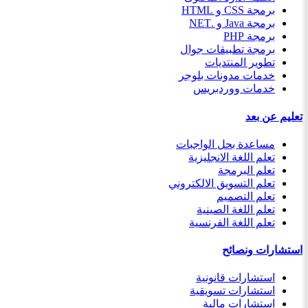
برمجة CSS و HTML
برمجة Java و .NET
برمجة PHP
برمجة تطبيقات جوال
تطوير المنتديات
خدمات مدونات بلوجر
خدمات ووردبريس
تعليم عن بعد
مساعدة بحل الواجبات
تعلم اللغة الانجليزية
تعلم البرمجة
تعلم التسويق الالكتروني
تعلم التصميم
تعلم اللغة الصينية
تعلم اللغة الفرنسية
استشارات ونصائح
استشارات قانونية
استشارات تسويقية
استشارات مالية