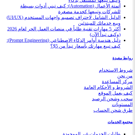
وكيف تبيعها كمستقل بذكاء
أتمتة الأعمال (Automation): كيف تبني أدوات بسيطة
للشركات وتبيعها كخدمة مصغرة
الدليل الشامل لاحتراف تصميم واجهات المستخدم (UI/UX)
وبيع خدماتك للمبتدئين
أكثر 5 مهارات تقنية طلباً في منصات العمل الحر لعام 2026
(وكيف تبدأ الآن)
دليل هندسة أوامر الذكاء الاصطناعي (Prompt Engineering):
كيف تبيع مهارتك بأسعار تبدأ من 5$؟
روابط مفيدة
شروط الاستخدام
من نحن
مركز المساعدة
الشروط و الأحكام العامة
كيف يعمل الموقع
سحب وشحن الرصيد
المستويات
طرق شحن الحساب
مجتمع الخدمات
طلبات الخدمات غير الموجودة