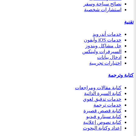
نصائح سياحة وسفر
استشارات شخصية
تقنية
خدمات أندرويد
خدمات iOS وآيفون
حل مشاكل ويندوز
السيرفرات ولينكس
ادخال بيانات
اختبارات تجريبية
كتابة وترجمة
كتابة مقالات ومراجعات
كتابة السيرة الذاتية
خدمات تدقيق لغوي
خدمات ترجمة
كتابة قصص قصيرة
كتابة سينارو فيديو
كتابة نصوص إعلانية
إعداد وكتابة البحوث