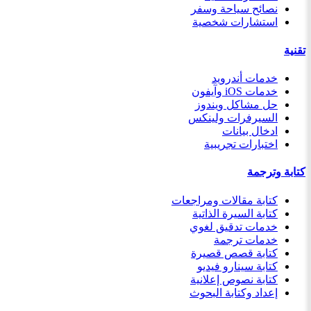
نصائح سياحة وسفر
استشارات شخصية
تقنية
خدمات أندرويد
خدمات iOS وآيفون
حل مشاكل ويندوز
السيرفرات ولينكس
ادخال بيانات
اختبارات تجريبية
كتابة وترجمة
كتابة مقالات ومراجعات
كتابة السيرة الذاتية
خدمات تدقيق لغوي
خدمات ترجمة
كتابة قصص قصيرة
كتابة سينارو فيديو
كتابة نصوص إعلانية
إعداد وكتابة البحوث