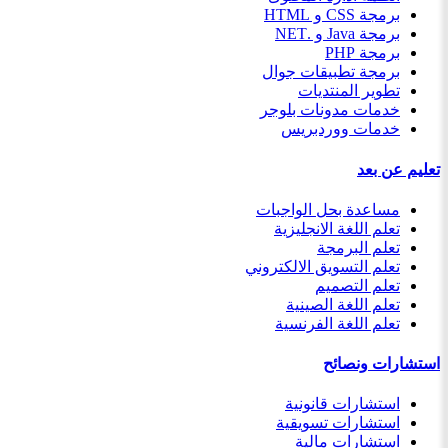
برمجة CSS و HTML
برمجة Java و .NET
برمجة PHP
برمجة تطبيقات جوال
تطوير المنتديات
خدمات مدونات بلوجر
خدمات ووردبريس
تعليم عن بعد
مساعدة بحل الواجبات
تعلم اللغة الانجليزية
تعلم البرمجة
تعلم التسويق الالكتروني
تعلم التصميم
تعلم اللغة الصينية
تعلم اللغة الفرنسية
استشارات ونصائح
استشارات قانونية
استشارات تسويقية
استشارات مالية