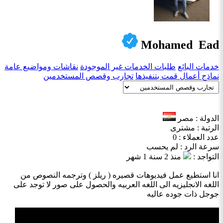
Mohamed Ead
خدمات البائع
طلبات الخدمات غير الموجودة
نقاشات ومواضيع عامة
نماذج أعمال قمت بتنفيذها
تجارب وقصص المستخدمين
الدولة : مصر
الرتبة : مشترى
عدد العملاء : 0
سرعة الرد : لم يحسب
التواجد :
منذ 2 سنة 1 شهر
انا استطيع عمل فيديوهات قصيره ( ريلز ) وترجمه النصوص من
اللغه الانجليزيه الى اللغه العربيه والحصول على صور لا توجد على
جوجل ذات جوده عاليه