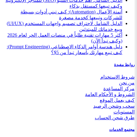
الدليل الشامل: أهم خدمات السيو (SEO) للمتاجر الإلكترونية
وكيف تبيعها كمستقل بذكاء
أتمتة الأعمال (Automation): كيف تبني أدوات بسيطة
للشركات وتبيعها كخدمة مصغرة
الدليل الشامل لاحتراف تصميم واجهات المستخدم (UI/UX)
وبيع خدماتك للمبتدئين
أكثر 5 مهارات تقنية طلباً في منصات العمل الحر لعام 2026
(وكيف تبدأ الآن)
دليل هندسة أوامر الذكاء الاصطناعي (Prompt Engineering):
كيف تبيع مهارتك بأسعار تبدأ من 5$؟
روابط مفيدة
شروط الاستخدام
من نحن
مركز المساعدة
الشروط و الأحكام العامة
كيف يعمل الموقع
سحب وشحن الرصيد
المستويات
طرق شحن الحساب
مجتمع الخدمات