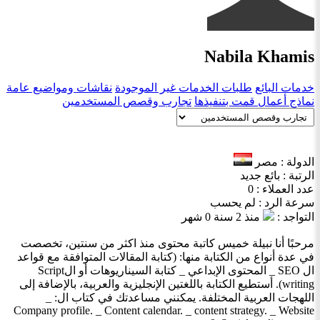
Nabila Khamis
خدمات البائع
طلبات الخدمات غير الموجودة
نقاشات ومواضيع عامة
نماذج أعمال قمت بتنفيذها
تجارب وقصص المستخدمين
الدولة : مصر
الرتبة : بائع جديد
عدد العملاء : 0
سرعة الرد : لم يحسب
التواجد :
منذ 2 سنة 0 شهر
مرحبًا أنا نبيلة خميس كاتبة محتوى منذ اكثر من سنتين، تخصصت
في عدة أنواع من الكتابة منها: (كتابة المقالات المتوافقة مع قواعد
ال SEO _ المحتوى الإبداعي _ كتابة السيناريوهات أو الScript
writing). أستطيع الكتابة باللغتين الإنجليزية والعربية، بالإضافة إلى
اللهجات العربية المختلفة. يمكنني مساعدتك في كتاب ال: _
Company profile. _ Content calendar. _ content strategy. _ Website