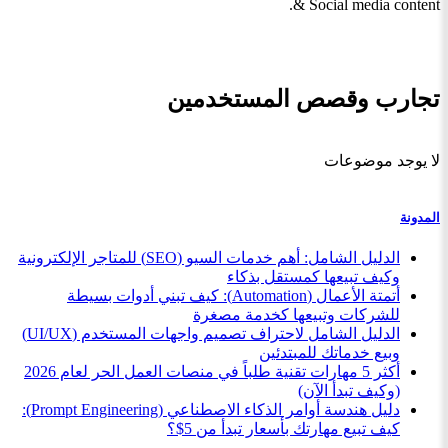
& Social media content.
تجارب وقصص المستخدمين
لا يوجد موضوعات
المدونة
الدليل الشامل: أهم خدمات السيو (SEO) للمتاجر الإلكترونية
وكيف تبيعها كمستقل بذكاء
أتمتة الأعمال (Automation): كيف تبني أدوات بسيطة
للشركات وتبيعها كخدمة مصغرة
الدليل الشامل لاحتراف تصميم واجهات المستخدم (UI/UX)
وبيع خدماتك للمبتدئين
أكثر 5 مهارات تقنية طلباً في منصات العمل الحر لعام 2026
(وكيف تبدأ الآن)
دليل هندسة أوامر الذكاء الاصطناعي (Prompt Engineering):
كيف تبيع مهارتك بأسعار تبدأ من 5$؟