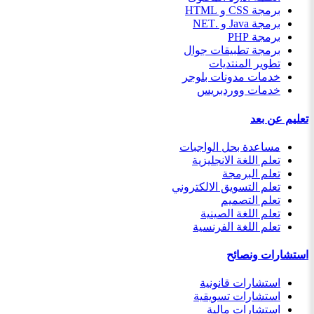
برمجة CSS و HTML
برمجة Java و .NET
برمجة PHP
برمجة تطبيقات جوال
تطوير المنتديات
خدمات مدونات بلوجر
خدمات ووردبريس
تعليم عن بعد
مساعدة بحل الواجبات
تعلم اللغة الانجليزية
تعلم البرمجة
تعلم التسويق الالكتروني
تعلم التصميم
تعلم اللغة الصينية
تعلم اللغة الفرنسية
استشارات ونصائح
استشارات قانونية
استشارات تسويقية
استشارات مالية