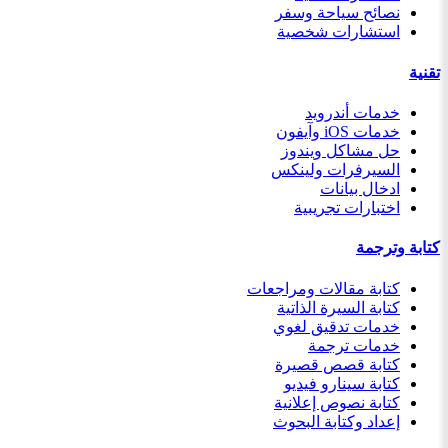
نصائح سياحة وسفر
استشارات شخصية
تقنية
خدمات أندرويد
خدمات iOS وآيفون
حل مشاكل ويندوز
السيرفرات ولينكس
ادخال بيانات
اختبارات تجريبية
كتابة وترجمة
كتابة مقالات ومراجعات
كتابة السيرة الذاتية
خدمات تدقيق لغوي
خدمات ترجمة
كتابة قصص قصيرة
كتابة سينارو فيديو
كتابة نصوص إعلانية
إعداد وكتابة البحوث