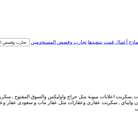
ماذج أعمال قمت بتنفيذها
تجارب وقصص المستخدمين
 - تصميم و برمجة مواقع الانترنت ,سكربت اعلانات مبوبة مثل حراج واوليكس والسو
وايباي , سكربت عقارى وعقارات مثل عقار ماب و سعودى عقار وعقا
ى