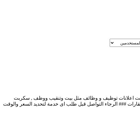
ق المفتوح , سكربت اعلانات توظيف و وظائف مثل بيت وتنقيب ووظف , سكربت
رات ### الرجاء التواصل قبل طلب اى خدمة لتحديد السعر والوقت