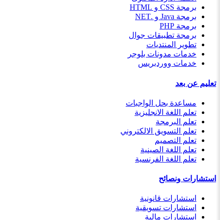
برمجة CSS و HTML
برمجة Java و .NET
برمجة PHP
برمجة تطبيقات جوال
تطوير المنتديات
خدمات مدونات بلوجر
خدمات ووردبريس
تعليم عن بعد
مساعدة بحل الواجبات
تعلم اللغة الانجليزية
تعلم البرمجة
تعلم التسويق الالكتروني
تعلم التصميم
تعلم اللغة الصينية
تعلم اللغة الفرنسية
استشارات ونصائح
استشارات قانونية
استشارات تسويقية
استشارات مالية