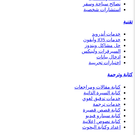
نصائح سياحة وسفر
استشارات شخصية
تقنية
خدمات أندرويد
خدمات iOS وآيفون
حل مشاكل ويندوز
السيرفرات ولينكس
ادخال بيانات
اختبارات تجريبية
كتابة وترجمة
كتابة مقالات ومراجعات
كتابة السيرة الذاتية
خدمات تدقيق لغوي
خدمات ترجمة
كتابة قصص قصيرة
كتابة سينارو فيديو
كتابة نصوص إعلانية
إعداد وكتابة البحوث