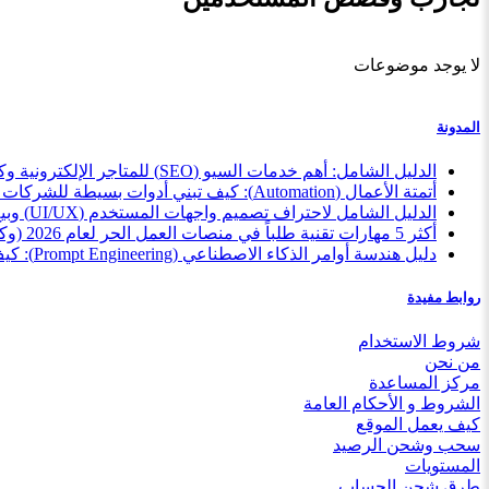
لا يوجد موضوعات
المدونة
الدليل الشامل: أهم خدمات السيو (SEO) للمتاجر الإلكترونية وكيف تبيعها كمستقل بذكاء
أتمتة الأعمال (Automation): كيف تبني أدوات بسيطة للشركات وتبيعها كخدمة مصغرة
الدليل الشامل لاحتراف تصميم واجهات المستخدم (UI/UX) وبيع خدماتك للمبتدئين
أكثر 5 مهارات تقنية طلباً في منصات العمل الحر لعام 2026 (وكيف تبدأ الآن)
دليل هندسة أوامر الذكاء الاصطناعي (Prompt Engineering): كيف تبيع مهارتك بأسعار تبدأ من 5$؟
روابط مفيدة
شروط الاستخدام
من نحن
مركز المساعدة
الشروط و الأحكام العامة
كيف يعمل الموقع
سحب وشحن الرصيد
المستويات
طرق شحن الحساب