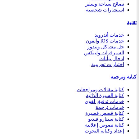
نصائح سياحة وسفر
استشارات شخصية
تقنية
خدمات أندرويد
خدمات iOS وآيفون
حل مشاكل ويندوز
السيرفرات ولينكس
ادخال بيانات
اختبارات تجريبية
كتابة وترجمة
كتابة مقالات ومراجعات
كتابة السيرة الذاتية
خدمات تدقيق لغوي
خدمات ترجمة
كتابة قصص قصيرة
كتابة سينارو فيديو
كتابة نصوص إعلانية
إعداد وكتابة البحوث