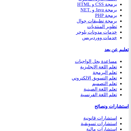
برمجة CSS و HTML
برمجة Java و .NET
برمجة PHP
برمجة تطبيقات جوال
تطوير المنتديات
خدمات مدونات بلوجر
خدمات ووردبريس
تعليم عن بعد
مساعدة بحل الواجبات
تعلم اللغة الانجليزية
تعلم البرمجة
تعلم التسويق الالكتروني
تعلم التصميم
تعلم اللغة الصينية
تعلم اللغة الفرنسية
استشارات ونصائح
استشارات قانونية
استشارات تسويقية
استشارات مالية