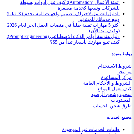
أتمتة الأعمال (Automation): كيف تبني أدوات بسيطة
للشركات وتبيعها كخدمة مصغرة
الدليل الشامل لاحتراف تصميم واجهات المستخدم (UI/UX)
وبيع خدماتك للمبتدئين
أكثر 5 مهارات تقنية طلباً في منصات العمل الحر لعام 2026
(وكيف تبدأ الآن)
دليل هندسة أوامر الذكاء الاصطناعي (Prompt Engineering):
كيف تبيع مهارتك بأسعار تبدأ من 5$؟
روابط مفيدة
شروط الاستخدام
من نحن
مركز المساعدة
الشروط و الأحكام العامة
كيف يعمل الموقع
سحب وشحن الرصيد
المستويات
طرق شحن الحساب
مجتمع الخدمات
طلبات الخدمات غير الموجودة