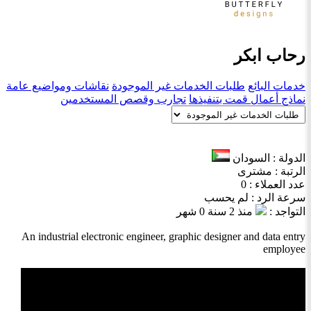
رحاب ابكر
خدمات البائع
طلبات الخدمات غير الموجودة
نقاشات ومواضيع عامة
نماذج أعمال قمت بتنفيذها
تجارب وقصص المستخدمين
الدولة : السودان
الرتبة : مشترى
عدد العملاء : 0
سرعة الرد : لم يحسب
التواجد :
منذ 2 سنة 0 شهر
An industrial electronic engineer, graphic designer and data entry
employee