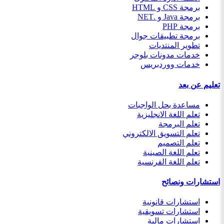
برمجة CSS و HTML
برمجة Java و .NET
برمجة PHP
برمجة تطبيقات جوال
تطوير المنتديات
خدمات مدونات بلوجر
خدمات ووردبريس
تعليم عن بعد
مساعدة بحل الواجبات
تعلم اللغة الانجليزية
تعلم البرمجة
تعلم التسويق الالكتروني
تعلم التصميم
تعلم اللغة الصينية
تعلم اللغة الفرنسية
استشارات ونصائح
استشارات قانونية
استشارات تسويقية
استشارات مالية