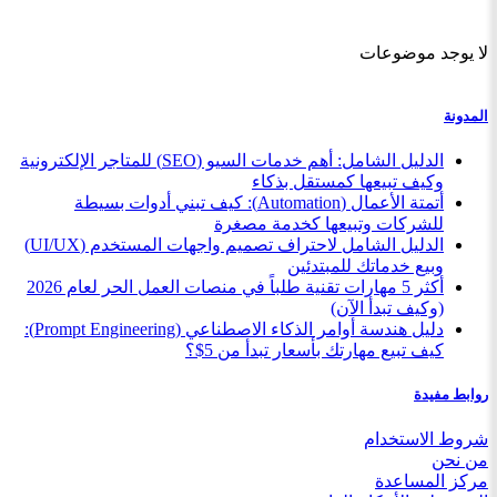
لا يوجد موضوعات
المدونة
الدليل الشامل: أهم خدمات السيو (SEO) للمتاجر الإلكترونية
وكيف تبيعها كمستقل بذكاء
أتمتة الأعمال (Automation): كيف تبني أدوات بسيطة
للشركات وتبيعها كخدمة مصغرة
الدليل الشامل لاحتراف تصميم واجهات المستخدم (UI/UX)
وبيع خدماتك للمبتدئين
أكثر 5 مهارات تقنية طلباً في منصات العمل الحر لعام 2026
(وكيف تبدأ الآن)
دليل هندسة أوامر الذكاء الاصطناعي (Prompt Engineering):
كيف تبيع مهارتك بأسعار تبدأ من 5$؟
روابط مفيدة
شروط الاستخدام
من نحن
مركز المساعدة