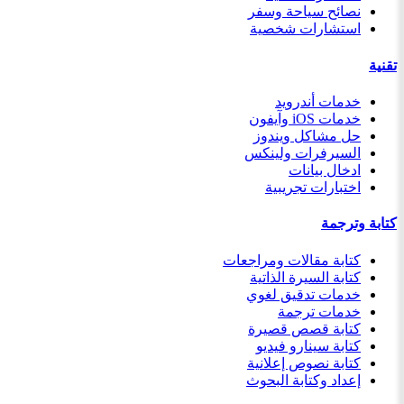
نصائح سياحة وسفر
استشارات شخصية
تقنية
خدمات أندرويد
خدمات iOS وآيفون
حل مشاكل ويندوز
السيرفرات ولينكس
ادخال بيانات
اختبارات تجريبية
كتابة وترجمة
كتابة مقالات ومراجعات
كتابة السيرة الذاتية
خدمات تدقيق لغوي
خدمات ترجمة
كتابة قصص قصيرة
كتابة سينارو فيديو
كتابة نصوص إعلانية
إعداد وكتابة البحوث