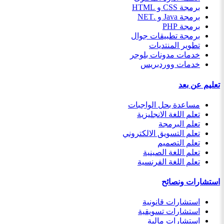
برمجة CSS و HTML
برمجة Java و .NET
برمجة PHP
برمجة تطبيقات جوال
تطوير المنتديات
خدمات مدونات بلوجر
خدمات ووردبريس
تعليم عن بعد
مساعدة بحل الواجبات
تعلم اللغة الانجليزية
تعلم البرمجة
تعلم التسويق الالكتروني
تعلم التصميم
تعلم اللغة الصينية
تعلم اللغة الفرنسية
استشارات ونصائح
استشارات قانونية
استشارات تسويقية
استشارات مالية