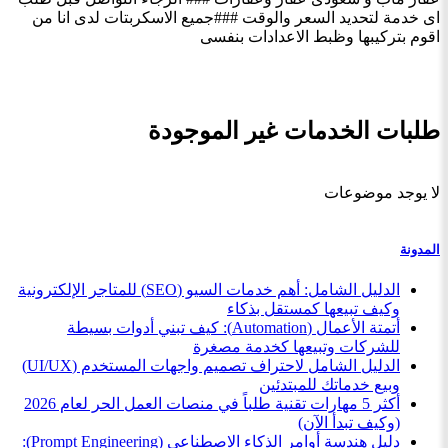
اى خدمة لتحديد السعر والوقت ###جميع الاسكربتات لدى انا من
اقوم بتركيبها وظبط الاعدادات بنفسى
طلبات الخدمات غير الموجودة
لا يوجد موضوعات
المدونة
الدليل الشامل: أهم خدمات السيو (SEO) للمتاجر الإلكترونية
وكيف تبيعها كمستقل بذكاء
أتمتة الأعمال (Automation): كيف تبني أدوات بسيطة
للشركات وتبيعها كخدمة مصغرة
الدليل الشامل لاحتراف تصميم واجهات المستخدم (UI/UX)
وبيع خدماتك للمبتدئين
أكثر 5 مهارات تقنية طلباً في منصات العمل الحر لعام 2026
(وكيف تبدأ الآن)
دليل هندسة أوامر الذكاء الاصطناعي (Prompt Engineering):