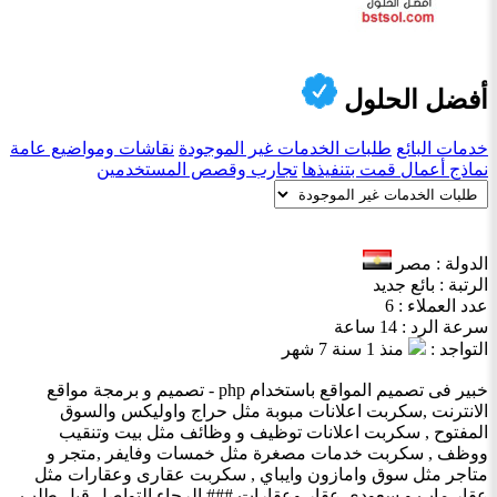
أفضل الحلول
خدمات البائع
طلبات الخدمات غير الموجودة
نقاشات ومواضيع عامة
نماذج أعمال قمت بتنفيذها
تجارب وقصص المستخدمين
الدولة : مصر
الرتبة : بائع جديد
عدد العملاء : 6
سرعة الرد : 14 ساعة
التواجد :
منذ 1 سنة 7 شهر
خبير فى تصميم المواقع باستخدام php - تصميم و برمجة مواقع
الانترنت ,سكربت اعلانات مبوبة مثل حراج واوليكس والسوق
المفتوح , سكربت اعلانات توظيف و وظائف مثل بيت وتنقيب
ووظف , سكربت خدمات مصغرة مثل خمسات وفايفر ,متجر و
متاجر مثل سوق وامازون وايباي , سكربت عقارى وعقارات مثل
عقار ماب و سعودى عقار وعقارات ### الرجاء التواصل قبل طلب