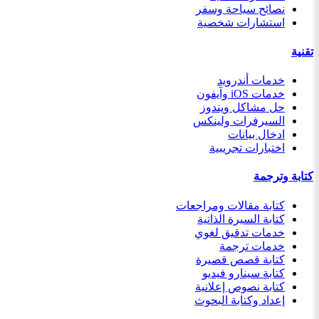
نصائح سياحة وسفر
استشارات شخصية
تقنية
خدمات أندرويد
خدمات iOS وآيفون
حل مشاكل ويندوز
السيرفرات ولينكس
ادخال بيانات
اختبارات تجريبية
كتابة وترجمة
كتابة مقالات ومراجعات
كتابة السيرة الذاتية
خدمات تدقيق لغوي
خدمات ترجمة
كتابة قصص قصيرة
كتابة سينارو فيديو
كتابة نصوص إعلانية
إعداد وكتابة البحوث