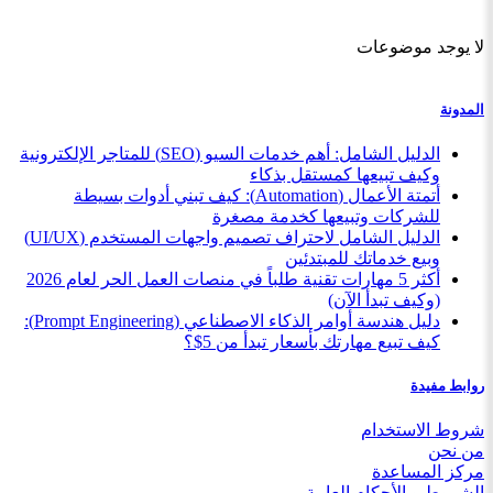
لا يوجد موضوعات
المدونة
الدليل الشامل: أهم خدمات السيو (SEO) للمتاجر الإلكترونية
وكيف تبيعها كمستقل بذكاء
أتمتة الأعمال (Automation): كيف تبني أدوات بسيطة
للشركات وتبيعها كخدمة مصغرة
الدليل الشامل لاحتراف تصميم واجهات المستخدم (UI/UX)
وبيع خدماتك للمبتدئين
أكثر 5 مهارات تقنية طلباً في منصات العمل الحر لعام 2026
(وكيف تبدأ الآن)
دليل هندسة أوامر الذكاء الاصطناعي (Prompt Engineering):
كيف تبيع مهارتك بأسعار تبدأ من 5$؟
روابط مفيدة
شروط الاستخدام
من نحن
مركز المساعدة
الشروط و الأحكام العامة