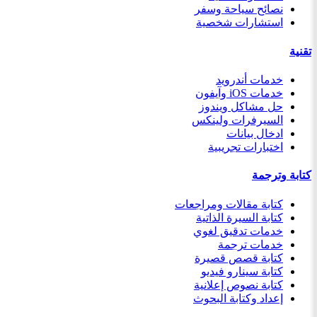
نصائح سياحة وسفر
استشارات شخصية
تقنية
خدمات أندرويد
خدمات iOS وآيفون
حل مشاكل ويندوز
السيرفرات ولينكس
ادخال بيانات
اختبارات تجريبية
كتابة وترجمة
كتابة مقالات ومراجعات
كتابة السيرة الذاتية
خدمات تدقيق لغوي
خدمات ترجمة
كتابة قصص قصيرة
كتابة سينارو فيديو
كتابة نصوص إعلانية
إعداد وكتابة البحوث