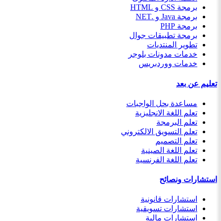
برمجة CSS و HTML
برمجة Java و .NET
برمجة PHP
برمجة تطبيقات جوال
تطوير المنتديات
خدمات مدونات بلوجر
خدمات ووردبريس
تعليم عن بعد
مساعدة بحل الواجبات
تعلم اللغة الانجليزية
تعلم البرمجة
تعلم التسويق الالكتروني
تعلم التصميم
تعلم اللغة الصينية
تعلم اللغة الفرنسية
استشارات ونصائح
استشارات قانونية
استشارات تسويقية
استشارات مالية