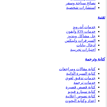
نصائح سياحة وسفر
استشارات شخصية
تقنية
خدمات أندرويد
خدمات iOS وآيفون
حل مشاكل ويندوز
السيرفرات ولينكس
ادخال بيانات
اختبارات تجريبية
كتابة وترجمة
كتابة مقالات ومراجعات
كتابة السيرة الذاتية
خدمات تدقيق لغوي
خدمات ترجمة
كتابة قصص قصيرة
كتابة سينارو فيديو
كتابة نصوص إعلانية
إعداد وكتابة البحوث