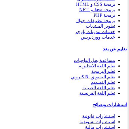
برمجة CSS و HTML
برمجة Java و .NET
برمجة PHP
برمجة تطبيقات جوال
تطوير المنتديات
خدمات مدونات بلوجر
خدمات ووردبريس
تعليم عن بعد
مساعدة بحل الواجبات
تعلم اللغة الانجليزية
تعلم البرمجة
تعلم التسويق الالكتروني
تعلم التصميم
تعلم اللغة الصينية
تعلم اللغة الفرنسية
استشارات ونصائح
استشارات قانونية
استشارات تسويقية
استشارات مالية