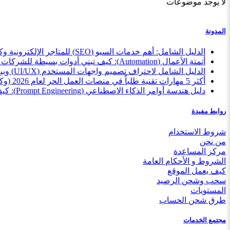
لا يوجد موضوعات
المدونة
الدليل الشامل: أهم خدمات السيو (SEO) للمتاجر الإلكترونية وكيف تبيعها كمستقل بذكاء
أتمتة الأعمال (Automation): كيف تبني أدوات بسيطة للشركات وتبيعها كخدمة مصغرة
الدليل الشامل لاحتراف تصميم واجهات المستخدم (UI/UX) وبيع خدماتك للمبتدئين
أكثر 5 مهارات تقنية طلباً في منصات العمل الحر لعام 2026 (وكيف تبدأ الآن)
دليل هندسة أوامر الذكاء الاصطناعي (Prompt Engineering): كيف تبيع مهارتك بأسعار تبدأ من 5$؟
روابط مفيدة
شروط الاستخدام
من نحن
مركز المساعدة
الشروط و الأحكام العامة
كيف يعمل الموقع
سحب وشحن الرصيد
المستويات
طرق شحن الحساب
مجتمع الخدمات