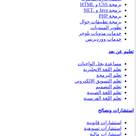
برمجة CSS و HTML
برمجة Java و .NET
برمجة PHP
برمجة تطبيقات جوال
تطوير المنتديات
خدمات مدونات بلوجر
خدمات ووردبريس
تعليم عن بعد
مساعدة بحل الواجبات
تعلم اللغة الانجليزية
تعلم البرمجة
تعلم التسويق الالكتروني
تعلم التصميم
تعلم اللغة الصينية
تعلم اللغة الفرنسية
استشارات ونصائح
استشارات قانونية
استشارات تسويقية
استشارات مالية