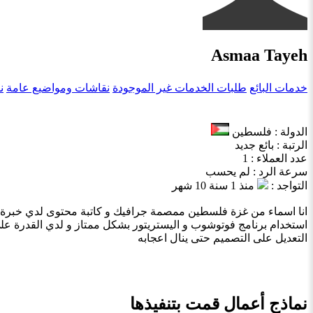
Asmaa Tayeh
خدمات البائع
طلبات الخدمات غير الموجودة
نقاشات ومواضيع عامة
ن
الدولة : فلسطين
الرتبة : بائع جديد
عدد العملاء : 1
سرعة الرد : لم يحسب
التواجد :
منذ 1 سنة 10 شهر
انا اسماء من غزة فلسطين ممصمة جرافيك و كاتبة محتوى لدي خبرة في
استخدام برنامج فوتوشوب و اليستريتور بشكل ممتاز و لدي القدرة على اخ
التعديل على التصميم حتى ينال اعجابه
نماذج أعمال قمت بتنفيذها