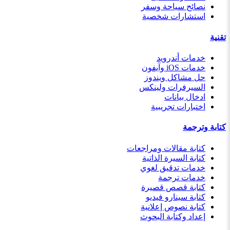
نصائح سياحة وسفر
استشارات شخصية
تقنية
خدمات أندرويد
خدمات iOS وآيفون
حل مشاكل ويندوز
السيرفرات ولينكس
ادخال بيانات
اختبارات تجريبية
كتابة وترجمة
كتابة مقالات ومراجعات
كتابة السيرة الذاتية
خدمات تدقيق لغوي
خدمات ترجمة
كتابة قصص قصيرة
كتابة سينارو فيديو
كتابة نصوص إعلانية
إعداد وكتابة البحوث