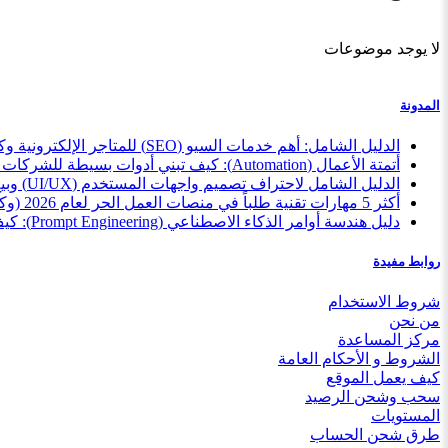
لا يوجد موضوعات
المدونة
الدليل الشامل: أهم خدمات السيو (SEO) للمتاجر الإلكترونية وكيف تبيعها كمستقل بذكاء
أتمتة الأعمال (Automation): كيف تبني أدوات بسيطة للشركات وتبيعها كخدمة مصغرة
الدليل الشامل لاحتراف تصميم واجهات المستخدم (UI/UX) وبيع خدماتك للمبتدئين
أكثر 5 مهارات تقنية طلباً في منصات العمل الحر لعام 2026 (وكيف تبدأ الآن)
دليل هندسة أوامر الذكاء الاصطناعي (Prompt Engineering): كيف تبيع مهارتك بأسعار تبدأ من 5$؟
روابط مفيدة
شروط الاستخدام
من نحن
مركز المساعدة
الشروط و الأحكام العامة
كيف يعمل الموقع
سحب وشحن الرصيد
المستويات
طرق شحن الحساب