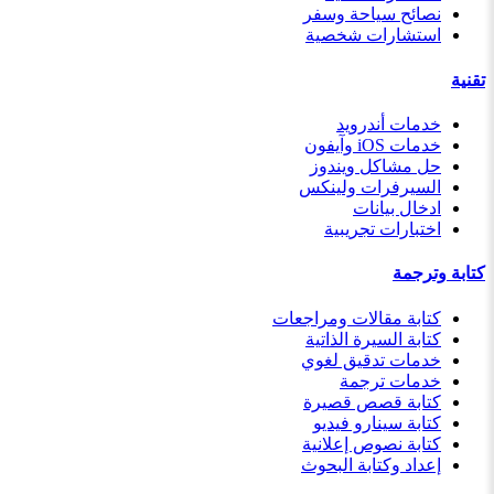
نصائح سياحة وسفر
استشارات شخصية
تقنية
خدمات أندرويد
خدمات iOS وآيفون
حل مشاكل ويندوز
السيرفرات ولينكس
ادخال بيانات
اختبارات تجريبية
كتابة وترجمة
كتابة مقالات ومراجعات
كتابة السيرة الذاتية
خدمات تدقيق لغوي
خدمات ترجمة
كتابة قصص قصيرة
كتابة سينارو فيديو
كتابة نصوص إعلانية
إعداد وكتابة البحوث