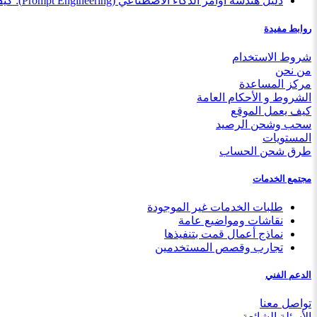
دليل هندسة أوامر الذكاء الاصطناعي (Prompt Engineering): كيف تبيع مهارتك بأسعار تبدأ من 5$؟
روابط مفيدة
شروط الاستخدام
من نحن
مركز المساعدة
الشروط و الأحكام العامة
كيف يعمل الموقع
سحب وشحن الرصيد
المستويات
طرق شحن الحساب
مجتمع الخدمات
طلبات الخدمات غير الموجودة
نقاشات ومواضيع عامة
نماذج أعمال قمت بتنفيذها
تجارب وقصص المستخدمين
الدعم الفني
تواصل معنا
الأسئلة الشائعة