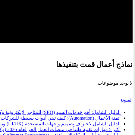
نماذج أعمال قمت بتنفيذها
لا يوجد موضوعات
المدونة
الدليل الشامل: أهم خدمات السيو (SEO) للمتاجر الإلكترونية وكيف تبيعها كمستقل بذكاء
أتمتة الأعمال (Automation): كيف تبني أدوات بسيطة للشركات وتبيعها كخدمة مصغرة
الدليل الشامل لاحتراف تصميم واجهات المستخدم (UI/UX) وبيع خدماتك للمبتدئين
أكثر 5 مهارات تقنية طلباً في منصات العمل الحر لعام 2026 (وكيف تبدأ الآن)