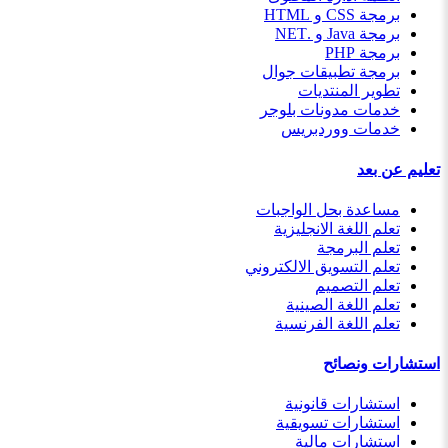
برمجة CSS و HTML
برمجة Java و .NET
برمجة PHP
برمجة تطبيقات جوال
تطوير المنتديات
خدمات مدونات بلوجر
خدمات ووردبريس
تعليم عن بعد
مساعدة بحل الواجبات
تعلم اللغة الانجليزية
تعلم البرمجة
تعلم التسويق الالكتروني
تعلم التصميم
تعلم اللغة الصينية
تعلم اللغة الفرنسية
استشارات ونصائح
استشارات قانونية
استشارات تسويقية
استشارات مالية