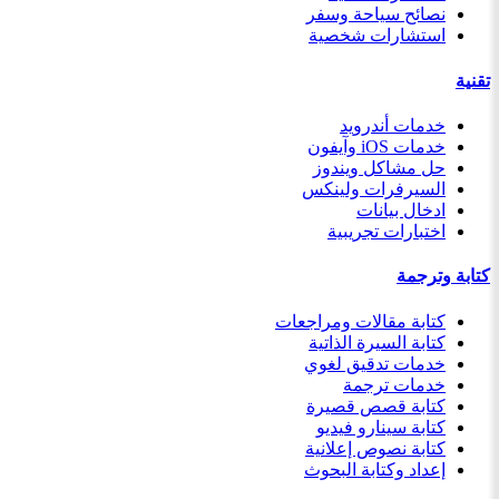
نصائح سياحة وسفر
استشارات شخصية
تقنية
خدمات أندرويد
خدمات iOS وآيفون
حل مشاكل ويندوز
السيرفرات ولينكس
ادخال بيانات
اختبارات تجريبية
كتابة وترجمة
كتابة مقالات ومراجعات
كتابة السيرة الذاتية
خدمات تدقيق لغوي
خدمات ترجمة
كتابة قصص قصيرة
كتابة سينارو فيديو
كتابة نصوص إعلانية
إعداد وكتابة البحوث