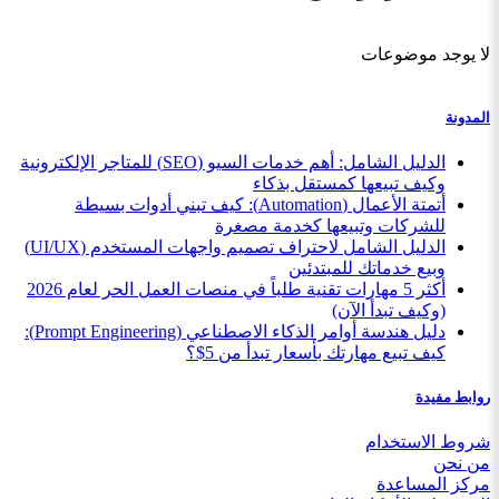
لا يوجد موضوعات
المدونة
الدليل الشامل: أهم خدمات السيو (SEO) للمتاجر الإلكترونية
وكيف تبيعها كمستقل بذكاء
أتمتة الأعمال (Automation): كيف تبني أدوات بسيطة
للشركات وتبيعها كخدمة مصغرة
الدليل الشامل لاحتراف تصميم واجهات المستخدم (UI/UX)
وبيع خدماتك للمبتدئين
أكثر 5 مهارات تقنية طلباً في منصات العمل الحر لعام 2026
(وكيف تبدأ الآن)
دليل هندسة أوامر الذكاء الاصطناعي (Prompt Engineering):
كيف تبيع مهارتك بأسعار تبدأ من 5$؟
روابط مفيدة
شروط الاستخدام
من نحن
مركز المساعدة