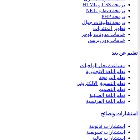
برمجة CSS و HTML
برمجة Java و .NET
برمجة PHP
برمجة تطبيقات جوال
تطوير المنتديات
خدمات مدونات بلوجر
خدمات ووردبريس
تعليم عن بعد
مساعدة بحل الواجبات
تعلم اللغة الانجليزية
تعلم البرمجة
تعلم التسويق الالكتروني
تعلم التصميم
تعلم اللغة الصينية
تعلم اللغة الفرنسية
استشارات ونصائح
استشارات قانونية
استشارات تسويقية
استشارات مالية