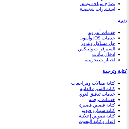
نصائح سياحة وسفر
استشارات شخصية
تقنية
خدمات أندرويد
خدمات iOS وآيفون
حل مشاكل ويندوز
السيرفرات ولينكس
ادخال بيانات
اختبارات تجريبية
كتابة وترجمة
كتابة مقالات ومراجعات
كتابة السيرة الذاتية
خدمات تدقيق لغوي
خدمات ترجمة
كتابة قصص قصيرة
كتابة سينارو فيديو
كتابة نصوص إعلانية
إعداد وكتابة البحوث