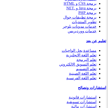
برمجة CSS و HTML
برمجة Java و .NET
برمجة PHP
برمجة تطبيقات جوال
تطوير المنتديات
خدمات مدونات بلوجر
خدمات ووردبريس
تعليم عن بعد
مساعدة بحل الواجبات
تعلم اللغة الانجليزية
تعلم البرمجة
تعلم التسويق الالكتروني
تعلم التصميم
تعلم اللغة الصينية
تعلم اللغة الفرنسية
استشارات ونصائح
استشارات قانونية
استشارات تسويقية
استشارات مالية