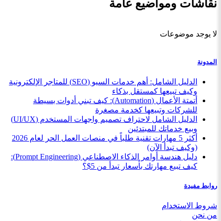
نقاشات ومواضيع عامة
لا يوجد موضوعات
المدونة
الدليل الشامل: أهم خدمات السيو (SEO) للمتاجر الإلكترونية
وكيف تبيعها كمستقل بذكاء
أتمتة الأعمال (Automation): كيف تبني أدوات بسيطة
للشركات وتبيعها كخدمة مصغرة
الدليل الشامل لاحتراف تصميم واجهات المستخدم (UI/UX)
وبيع خدماتك للمبتدئين
أكثر 5 مهارات تقنية طلباً في منصات العمل الحر لعام 2026
(وكيف تبدأ الآن)
دليل هندسة أوامر الذكاء الاصطناعي (Prompt Engineering):
كيف تبيع مهارتك بأسعار تبدأ من 5$؟
روابط مفيدة
شروط الاستخدام
من نحن